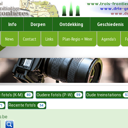
Info
Dorpen
Ontdekking
Geschiedenis
News
Contact
Links
Plan-Regio + Weer
Agenda's
F
 foto's (K-M)
Oudere foto's (P-W)
Oude treinstations
80
59
5
Recente foto's
71
54
s.be