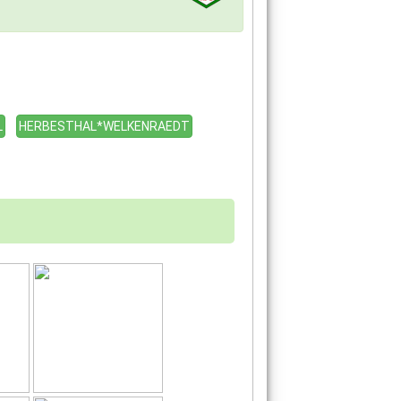
L
HERBESTHAL*WELKENRAEDT