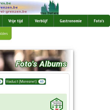
Vrije tijd
Verblijf
Gastronomie
Foto's
olders
Foto's Albums
Viaduct (Moresnet)
3
63