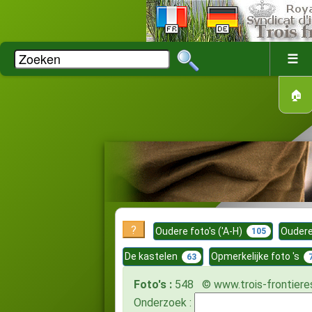
☰
🏠
?
Oudere foto's ('A-H)
Oudere
105
De kastelen
Opmerkelijke foto 's
63
Foto's :
548 © www.trois-frontiere
Onderzoek :