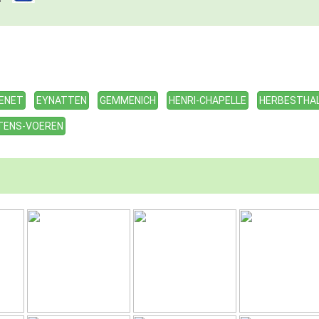
ENET
EYNATTEN
GEMMENICH
HENRI-CHAPELLE
HERBESTHA
TENS-VOEREN