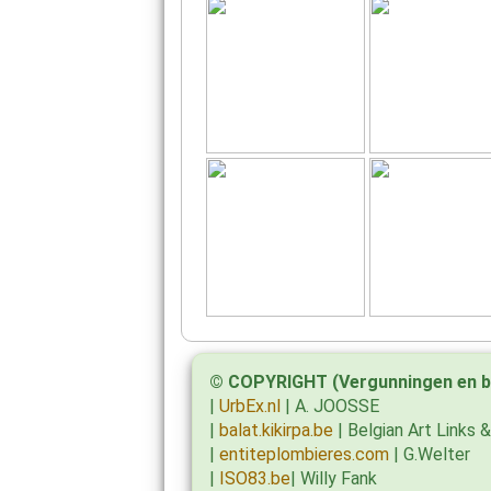
© COPYRIGHT (Vergunningen en b
|
UrbEx.nl
| A. JOOSSE
|
balat.kikirpa.be
| Belgian Art Links 
|
entiteplombieres.com
| G.Welter
|
ISO83.be
| Willy Fank