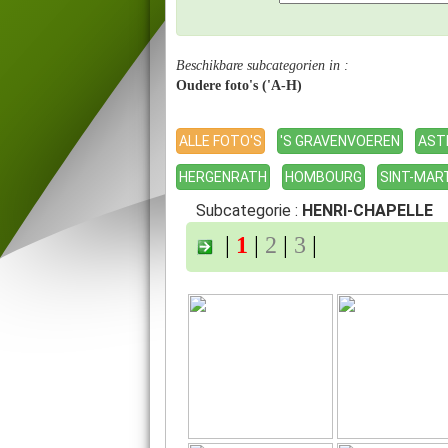
Beschikbare subcategorien in :
Oudere foto's ('A-H)
ALLE FOTO'S
'S GRAVENVOEREN
AST
HERGENRATH
HOMBOURG
SINT-MAR
Subcategorie :
HENRI-CHAPELLE
|
1
|
2
|
3
|