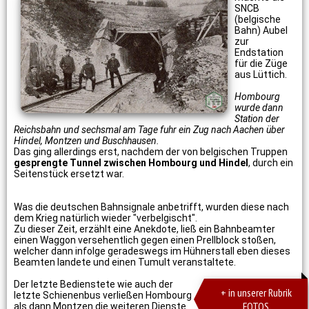
SNCB
(belgische
Bahn) Aubel
zur
Endstation
für die Züge
aus Lüttich.
Hombourg
wurde dann
Station der
Reichsbahn und sechsmal am Tage fuhr ein Zug nach Aachen über
Hindel, Montzen und Buschhausen.
Das ging allerdings erst, nachdem der von belgischen Truppen
gesprengte Tunnel zwischen Hombourg und Hindel
, durch ein
Seitenstück ersetzt war.
Was die deutschen Bahnsignale anbetrifft, wurden diese nach
dem Krieg natürlich wieder "verbelgischt".
Zu dieser Zeit, erzählt eine Anekdote, ließ ein Bahnbeamter
einen Waggon versehentlich gegen einen Prellblock stoßen,
welcher dann infolge geradeswegs im Hühnerstall eben dieses
Beamten landete und einen Tumult veranstaltete.
Der letzte Bedienstete wie auch der
+ in unserer Rubrik
letzte Schienenbus verließen Hombourg
FOTOS
als dann Montzen die weiteren Dienste