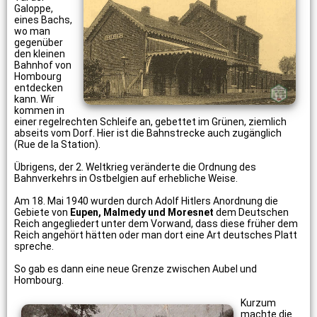
Galoppe,
eines Bachs,
wo man
gegenüber
den kleinen
Bahnhof von
Hombourg
entdecken
kann. Wir
kommen in
einer regelrechten Schleife an, gebettet im Grünen, ziemlich
abseits vom Dorf. Hier ist die Bahnstrecke auch zugänglich
(Rue de la Station).
Übrigens, der 2. Weltkrieg veränderte die Ordnung des
Bahnverkehrs in Ostbelgien auf erhebliche Weise.
Am 18. Mai 1940 wurden durch Adolf Hitlers Anordnung die
Gebiete von
Eupen, Malmedy und Moresnet
dem Deutschen
Reich angegliedert unter dem Vorwand, dass diese früher dem
Reich angehört hätten oder man dort eine Art deutsches Platt
spreche.
So gab es dann eine neue Grenze zwischen Aubel und
Hombourg.
Kurzum
machte die