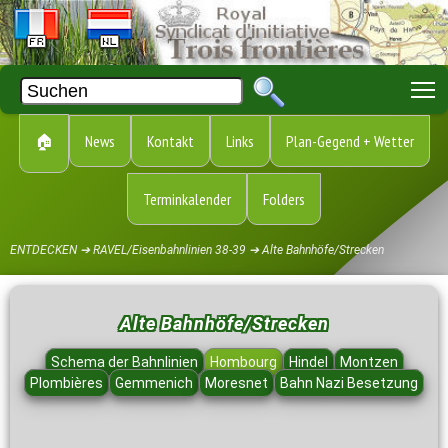
T
🏠
News
Kontakt
Links
Plan-Gegend + Wetter
Terminkalender
Folders
ENTDECKEN ➔ RAVEL/Eisenbahnlinien 38-39 ➔ Alte Bahnhöfe/Strecken
Alte Bahnhöfe/Strecken
Schema der Bahnlinien
Hombourg
Hindel
Montzen
Plombières
Gemmenich
Moresnet
Bahn Nazi Besetzung