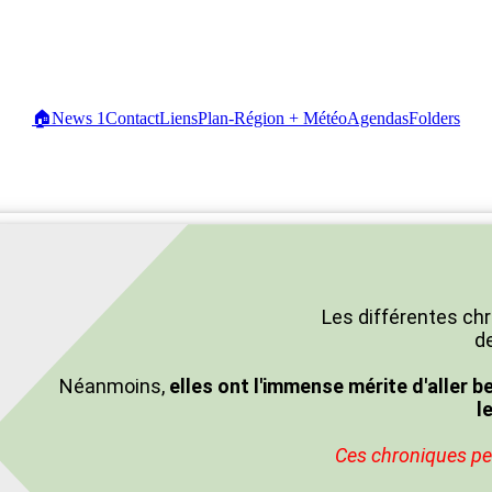
🏠
News
1
Contact
Liens
Plan-Région + Météo
Agendas
Folders
Les différentes chr
de
Néanmoins,
elles ont l'immense mérite d'aller b
l
Ces chroniques peu