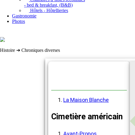
- bed & breakfast, (B&B)
Hôtels - Hôtellieries
Gastronomie
Photos
Histoire ➔ Chroniques diverses
Chroniques diverses
La Maison Blanche
Cimetière américain
Avant-Propos