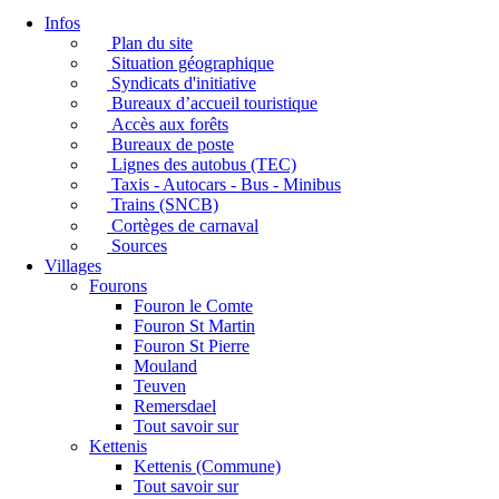
Infos
Plan du site
Situation géographique
Syndicats d'initiative
Bureaux d’accueil touristique
Accès aux forêts
Bureaux de poste
Lignes des autobus (TEC)
Taxis - Autocars - Bus - Minibus
Trains (SNCB)
Cortèges de carnaval
Sources
Villages
Fourons
Fouron le Comte
Fouron St Martin
Fouron St Pierre
Mouland
Teuven
Remersdael
Tout savoir sur
Kettenis
Kettenis (Commune)
Tout savoir sur