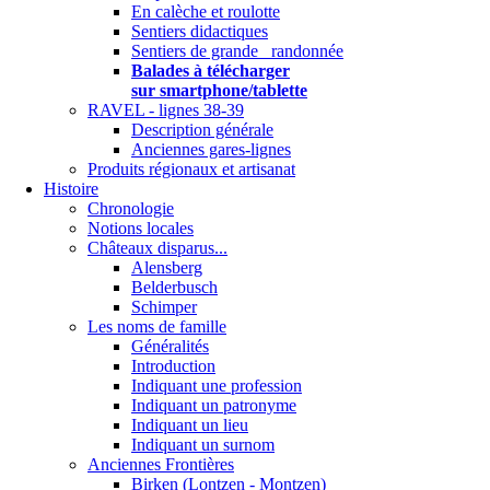
En calèche et roulotte
Sentiers didactiques
Sentiers de grande randonnée
Balades à télécharger
sur smartphone/tablette
RAVEL - lignes 38-39
Description générale
Anciennes gares-lignes
Produits régionaux et artisanat
Histoire
Chronologie
Notions locales
Châteaux disparus...
Alensberg
Belderbusch
Schimper
Les noms de famille
Généralités
Introduction
Indiquant une profession
Indiquant un patronyme
Indiquant un lieu
Indiquant un surnom
Anciennes Frontières
Birken (Lontzen - Montzen)