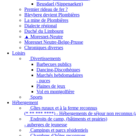
Beusdael (Sippenaeken)
Premier rideau de fer ?
Bleyberg devient Plombières
La mine de Plombières
Dialecte régional
Duché du Limbourg
▲ Moresnet-Neutre
Moresnet Neutre-Belge-Prusse
Chroniques diverses
Loisirs
Divertissements
Barbecues publics
Dancing-Discothèques
Marchés hebdomadaires
- puces
Plaines de jeux
Vol en montgolfière
Sports
Hébergement
Gîtes ruraux et à la ferme reconnus
(* ** *** ****) - Hébergements de séjour non reconnus (a
Endroits de camp, (bâtiments et prairies)
- auberges de jeunesse
Campings et parcs résidentiels
Chambres d’hôtes reconnues