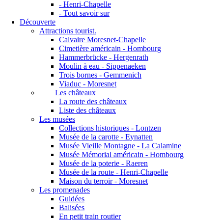
- Henri-Chapelle
- Tout savoir sur
Découverte
Attractions tourist.
Calvaire Moresnet-Chapelle
Cimetière américain - Hombourg
Hammerbrücke - Hergenrath
Moulin à eau - Sippenaeken
Trois bornes - Gemmenich
Viaduc - Moresnet
Les châteaux
La route des châteaux
Liste des châteaux
Les musées
Collections historiques - Lontzen
Musée de la carotte - Eynatten
Musée Vieille Montagne - La Calamine
Musée Mémorial américain - Hombourg
Musée de la poterie - Raeren
Musée de la route - Henri-Chapelle
Maison du terroir - Moresnet
Les promenades
Guidées
Balisées
En petit train routier