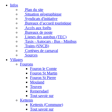
Infos
Plan du site
Situation géographique
Syndicats d'initiative
Bureaux d’accueil touristique
Accès aux forêts
Bureaux de poste
Lignes des autobus (TEC)
Taxis - Autocars - Bus - Minibus
Trains (SNCB)
Cortèges de carnaval
Sources
Villages
Fourons
Fouron le Comte
Fouron St Martin
Fouron St Pierre
Mouland
Teuven
Remersdael
Tout savoir sur
Kettenis
Kettenis (Commune)
Tout savoir sur