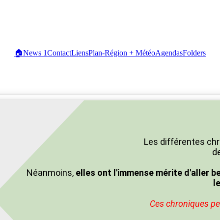
🏠
News
1
Contact
Liens
Plan-Région + Météo
Agendas
Folders
Les différentes chr
de
Néanmoins,
elles ont l'immense mérite d'aller b
l
Ces chroniques peu