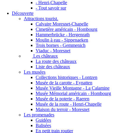
- Henri-Chapelle
- Tout savoir sur
Découverte
Attractions tourist.
Calvaire Moresnet-Chapelle
Cimetière américain - Hombourg
Hammerbrücke - Hergenrath
Moulin à eau - Sippenaeken
Trois bornes - Gemmenich
Viaduc - Moresnet
Les châteaux
La route des châteaux
Liste des châteaux
Les musées
Collections historiques - Lontzen
Musée de la carotte - Eynatten
Musée Vieille Montagne - La Calamine
Musée Mémorial américain - Hombourg
Musée de la poterie - Raeren
Musée de la route - Henri-Chapelle
Maison du terroir - Moresnet
Les promenades
Guidées
Balisées
En petit train routier