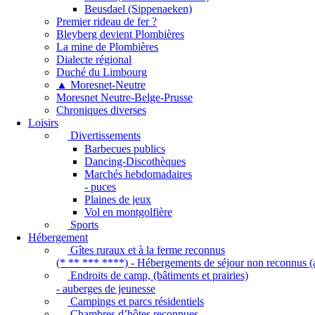
Beusdael (Sippenaeken)
Premier rideau de fer ?
Bleyberg devient Plombières
La mine de Plombières
Dialecte régional
Duché du Limbourg
▲ Moresnet-Neutre
Moresnet Neutre-Belge-Prusse
Chroniques diverses
Loisirs
Divertissements
Barbecues publics
Dancing-Discothèques
Marchés hebdomadaires
- puces
Plaines de jeux
Vol en montgolfière
Sports
Hébergement
Gîtes ruraux et à la ferme reconnus
(* ** *** ****) - Hébergements de séjour non reconnus (a
Endroits de camp, (bâtiments et prairies)
- auberges de jeunesse
Campings et parcs résidentiels
Chambres d’hôtes reconnues