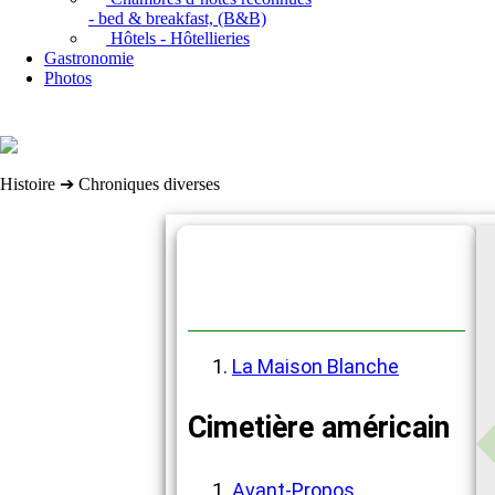
- bed & breakfast, (B&B)
Hôtels - Hôtellieries
Gastronomie
Photos
Histoire ➔ Chroniques diverses
Chroniques diverses
La Maison Blanche
Cimetière américain
Avant-Propos