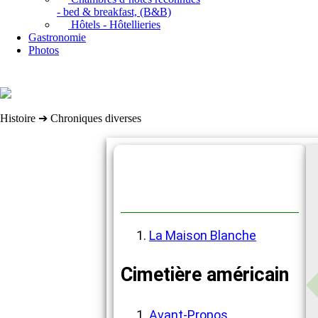
- bed & breakfast, (B&B)
Hôtels - Hôtellieries
Gastronomie
Photos
Histoire ➔ Chroniques diverses
Chroniques diverses
La Maison Blanche
Cimetière américain
Avant-Propos