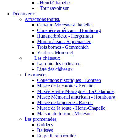
- Henri-Chapelle
- Tout savoir sur
Découverte
Attractions tourist.
Calvaire Moresnet-Chapelle
Cimetière américain - Hombourg
Hammerbrücke - Hergenrath
Moulin à eau - Sippenaeken
Trois bornes - Gemmenich
Viaduc - Moresnet
Les châteaux
La route des châteaux
Liste des châteaux
Les musées
Collections historiques - Lontzen
Musée de la carotte - Eynatten
Musée Vieille Montagne - La Calamine
Musée Mémorial américain - Hombourg
Musée de la poterie - Raeren
Musée de la route - Henri-Chapelle
Maison du terroir - Moresnet
Les promenades
Guidées
Balisées
En petit train routier