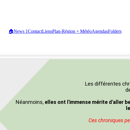
🏠
News
1
Contact
Liens
Plan-Région + Météo
Agendas
Folders
Les différentes chr
de
Néanmoins,
elles ont l'immense mérite d'aller b
l
Ces chroniques peu