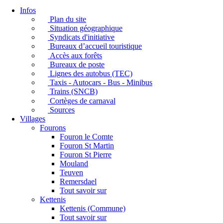
Infos
Plan du site
Situation géographique
Syndicats d'initiative
Bureaux d’accueil touristique
Accès aux forêts
Bureaux de poste
Lignes des autobus (TEC)
Taxis - Autocars - Bus - Minibus
Trains (SNCB)
Cortèges de carnaval
Sources
Villages
Fourons
Fouron le Comte
Fouron St Martin
Fouron St Pierre
Mouland
Teuven
Remersdael
Tout savoir sur
Kettenis
Kettenis (Commune)
Tout savoir sur