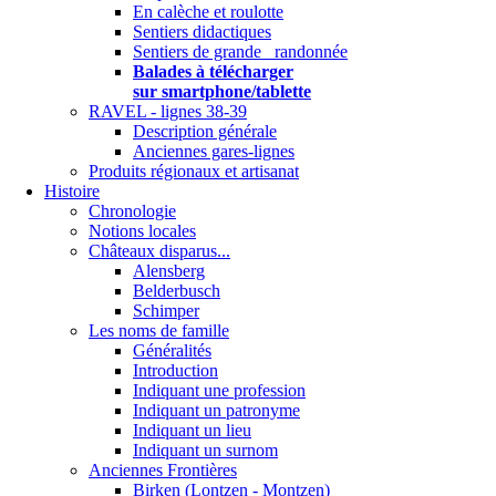
En calèche et roulotte
Sentiers didactiques
Sentiers de grande randonnée
Balades à télécharger
sur smartphone/tablette
RAVEL - lignes 38-39
Description générale
Anciennes gares-lignes
Produits régionaux et artisanat
Histoire
Chronologie
Notions locales
Châteaux disparus...
Alensberg
Belderbusch
Schimper
Les noms de famille
Généralités
Introduction
Indiquant une profession
Indiquant un patronyme
Indiquant un lieu
Indiquant un surnom
Anciennes Frontières
Birken (Lontzen - Montzen)