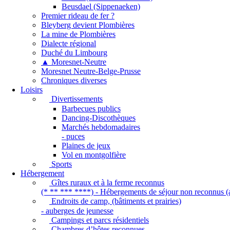
Beusdael (Sippenaeken)
Premier rideau de fer ?
Bleyberg devient Plombières
La mine de Plombières
Dialecte régional
Duché du Limbourg
▲ Moresnet-Neutre
Moresnet Neutre-Belge-Prusse
Chroniques diverses
Loisirs
Divertissements
Barbecues publics
Dancing-Discothèques
Marchés hebdomadaires
- puces
Plaines de jeux
Vol en montgolfière
Sports
Hébergement
Gîtes ruraux et à la ferme reconnus
(* ** *** ****) - Hébergements de séjour non reconnus (a
Endroits de camp, (bâtiments et prairies)
- auberges de jeunesse
Campings et parcs résidentiels
Chambres d’hôtes reconnues