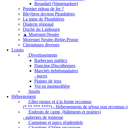
Beusdael (Sippenaeken)
Premier rideau de fer ?
Bleyberg devient Plombières
La mine de Plombières
Dialecte régional
Duché du Limbourg
▲ Moresnet-Neutre
Moresnet Neutre-Belge-Prusse
Chroniques diverses
Loisirs
Divertissements
Barbecues publics
Dancing-Discothèques
Marchés hebdomadaires
- puces
Plaines de jeux
Vol en montgolfière
Sports
Hébergement
Gîtes ruraux et à la ferme reconnus
(* ** *** ****) - Hébergements de séjour non reconnus (a
Endroits de camp, (bâtiments et prairies)
- auberges de jeunesse
Campings et parcs résidentiels
Chambres d’hôtes reconnues