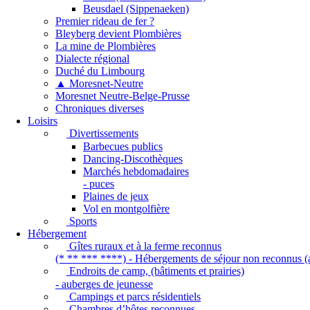
Beusdael (Sippenaeken)
Premier rideau de fer ?
Bleyberg devient Plombières
La mine de Plombières
Dialecte régional
Duché du Limbourg
▲ Moresnet-Neutre
Moresnet Neutre-Belge-Prusse
Chroniques diverses
Loisirs
Divertissements
Barbecues publics
Dancing-Discothèques
Marchés hebdomadaires
- puces
Plaines de jeux
Vol en montgolfière
Sports
Hébergement
Gîtes ruraux et à la ferme reconnus
(* ** *** ****) - Hébergements de séjour non reconnus (a
Endroits de camp, (bâtiments et prairies)
- auberges de jeunesse
Campings et parcs résidentiels
Chambres d’hôtes reconnues