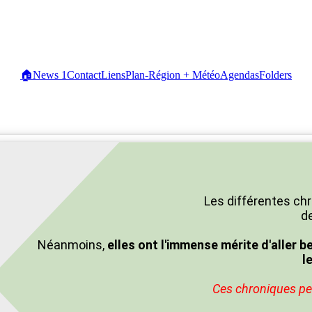
🏠
News
1
Contact
Liens
Plan-Région + Météo
Agendas
Folders
Les différentes chr
de
Néanmoins,
elles ont l'immense mérite d'aller b
l
Ces chroniques peu