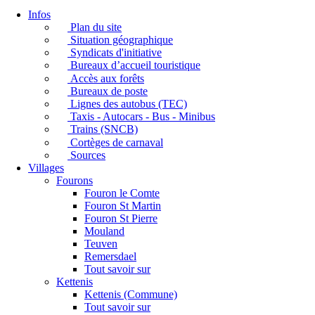
Infos
Plan du site
Situation géographique
Syndicats d'initiative
Bureaux d’accueil touristique
Accès aux forêts
Bureaux de poste
Lignes des autobus (TEC)
Taxis - Autocars - Bus - Minibus
Trains (SNCB)
Cortèges de carnaval
Sources
Villages
Fourons
Fouron le Comte
Fouron St Martin
Fouron St Pierre
Mouland
Teuven
Remersdael
Tout savoir sur
Kettenis
Kettenis (Commune)
Tout savoir sur