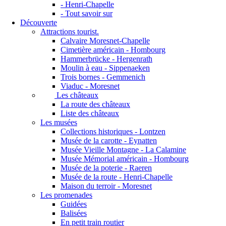
- Henri-Chapelle
- Tout savoir sur
Découverte
Attractions tourist.
Calvaire Moresnet-Chapelle
Cimetière américain - Hombourg
Hammerbrücke - Hergenrath
Moulin à eau - Sippenaeken
Trois bornes - Gemmenich
Viaduc - Moresnet
Les châteaux
La route des châteaux
Liste des châteaux
Les musées
Collections historiques - Lontzen
Musée de la carotte - Eynatten
Musée Vieille Montagne - La Calamine
Musée Mémorial américain - Hombourg
Musée de la poterie - Raeren
Musée de la route - Henri-Chapelle
Maison du terroir - Moresnet
Les promenades
Guidées
Balisées
En petit train routier