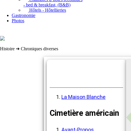
- bed & breakfast, (B&B)
Hôtels - Hôtellieries
Gastronomie
Photos
Histoire ➔ Chroniques diverses
Chroniques diverses
La Maison Blanche
Cimetière américain
Avant-Propos