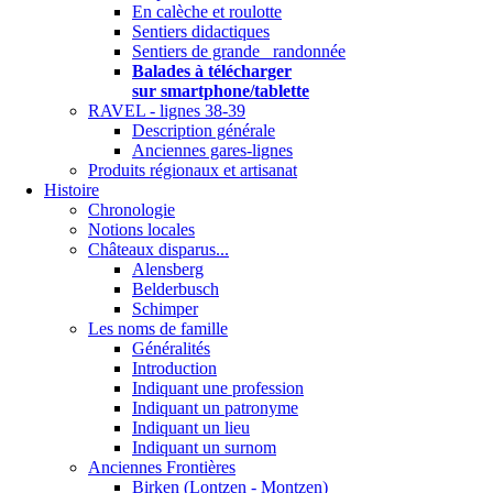
En calèche et roulotte
Sentiers didactiques
Sentiers de grande randonnée
Balades à télécharger
sur smartphone/tablette
RAVEL - lignes 38-39
Description générale
Anciennes gares-lignes
Produits régionaux et artisanat
Histoire
Chronologie
Notions locales
Châteaux disparus...
Alensberg
Belderbusch
Schimper
Les noms de famille
Généralités
Introduction
Indiquant une profession
Indiquant un patronyme
Indiquant un lieu
Indiquant un surnom
Anciennes Frontières
Birken (Lontzen - Montzen)