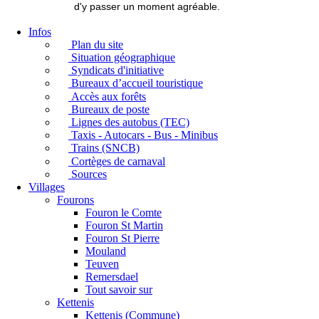
d'y passer un moment agréable.
Infos
Plan du site
Situation géographique
Syndicats d'initiative
Bureaux d’accueil touristique
Accès aux forêts
Bureaux de poste
Lignes des autobus (TEC)
Taxis - Autocars - Bus - Minibus
Trains (SNCB)
Cortèges de carnaval
Sources
Villages
Fourons
Fouron le Comte
Fouron St Martin
Fouron St Pierre
Mouland
Teuven
Remersdael
Tout savoir sur
Kettenis
Kettenis (Commune)