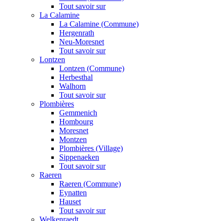
Tout savoir sur
La Calamine
La Calamine (Commune)
Hergenrath
Neu-Moresnet
Tout savoir sur
Lontzen
Lontzen (Commune)
Herbesthal
Walhorn
Tout savoir sur
Plombières
Gemmenich
Hombourg
Moresnet
Montzen
Plombières (Village)
Sippenaeken
Tout savoir sur
Raeren
Raeren (Commune)
Eynatten
Hauset
Tout savoir sur
Welkenraedt