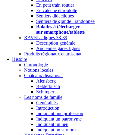
En petit train routier
En calèche et roulotte
Sentiers didactiques
Sentiers de grande randonnée
Balades à télécharger
sur smartphone/tablette
RAVEL - lignes 38-39
Description générale
Anciennes gares-lignes
Produits régionaux et artisanat
Histoire
Chronologie
Notions locales
Châteaux disparus...
Alensberg
Belderbusch
Schimper
Les noms de famille
Généralités
Introduction
Indiquant une profession
Indiquant un patronyme
Indiquant un lieu
Indiquant un surnom