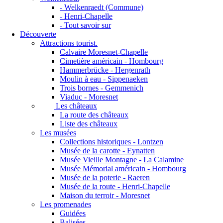
- Welkenraedt (Commune)
- Henri-Chapelle
- Tout savoir sur
Découverte
Attractions tourist.
Calvaire Moresnet-Chapelle
Cimetière américain - Hombourg
Hammerbrücke - Hergenrath
Moulin à eau - Sippenaeken
Trois bornes - Gemmenich
Viaduc - Moresnet
Les châteaux
La route des châteaux
Liste des châteaux
Les musées
Collections historiques - Lontzen
Musée de la carotte - Eynatten
Musée Vieille Montagne - La Calamine
Musée Mémorial américain - Hombourg
Musée de la poterie - Raeren
Musée de la route - Henri-Chapelle
Maison du terroir - Moresnet
Les promenades
Guidées
Balisées