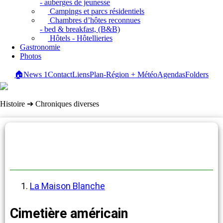
- auberges de jeunesse
Campings et parcs résidentiels
Chambres d’hôtes reconnues
- bed & breakfast, (B&B)
Hôtels - Hôtellieries
Gastronomie
Photos
🏠
News
1
Contact
Liens
Plan-Région + Météo
Agendas
Folders
Histoire ➔ Chroniques diverses
Chroniques diverses
La Maison Blanche
Cimetière américain