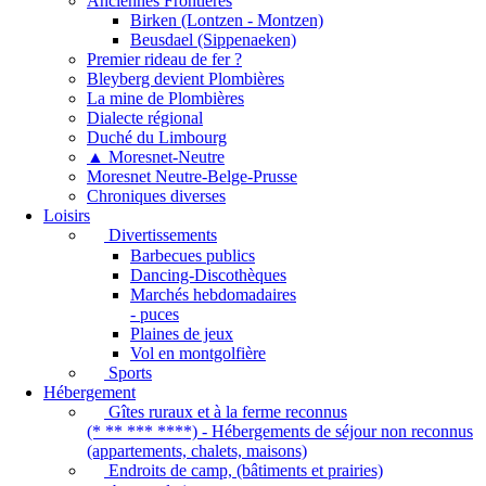
Anciennes Frontières
Birken (Lontzen - Montzen)
Beusdael (Sippenaeken)
Premier rideau de fer ?
Bleyberg devient Plombières
La mine de Plombières
Dialecte régional
Duché du Limbourg
▲ Moresnet-Neutre
Moresnet Neutre-Belge-Prusse
Chroniques diverses
Loisirs
Divertissements
Barbecues publics
Dancing-Discothèques
Marchés hebdomadaires
- puces
Plaines de jeux
Vol en montgolfière
Sports
Hébergement
Gîtes ruraux et à la ferme reconnus
(* ** *** ****) - Hébergements de séjour non reconnus
(appartements, chalets, maisons)
Endroits de camp, (bâtiments et prairies)