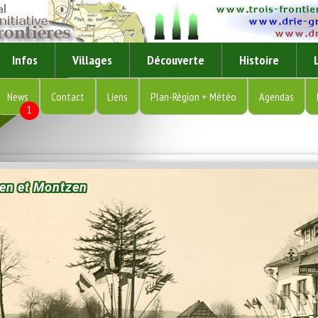
Infos
Villages
Découverte
Histoire
News
Contact
Liens
Plan-Région + Météo
Agendas
1
zen et Montzen