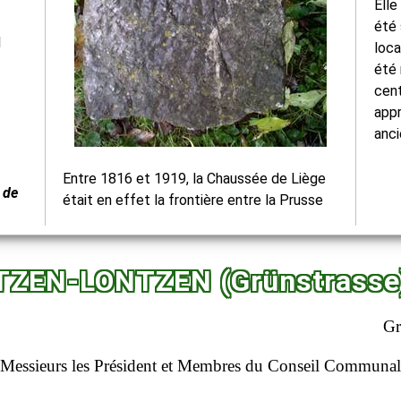
Elle
été 
l
loca
été 
cent
appr
anc
Entre 1816 et 1919, la Chaussée de Liège
 de
était en effet la frontière entre la Prusse
ZEN-LONTZEN (Grünstrasse) 
Gr
Messieurs les Président et Membres du Conseil Communal