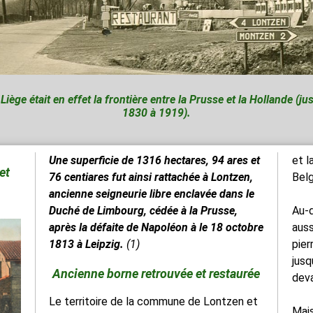
iège était en effet la frontière entre la Prusse et la Hollande (ju
1830 à 1919).
Une superficie de 1316 hectares, 94 ares et
et l
et
76 centiares fut ainsi rattachée à Lontzen,
Belg
ancienne seigneurie libre enclavée dans le
Duché de Limbourg, cédée à la Prusse,
Au-d
après la défaite de Napoléon à le 18 octobre
auss
1813 à Leipzig.
(1)
pier
jusq
Ancienne borne retrouvée et restaurée
deva
Le territoire de la commune de Lontzen et
Mais