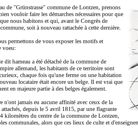
eau de "Grünstrasse" commune de Lontzen, prenons
 bien vouloir faire les démarches nécessaires pour que
que nous habitons et qui, avant le Congrès de
e commune, soit à nouveau rattachée à cette dernière.
us permettons de vous exposer les motifs et
e voeu:
 le dit hameau a été détaché de la commune de
mpire allemand, les habitants de ce territoire sont
it curieux, chaque fois qu'une ferme on une habitation
nouveau locataire était encore un belge. Il est vrai que
ennent en majeure partie à des belges également.
oire n'ont jamais eu aucune affinité avec ceux de la
attachés, depuis le 5 avril 1815, par une flagrante
 de 4 kilomètres du centre de la commune de Lontzen,
 écoles communales, alors que ces lieux de culte et d'ense