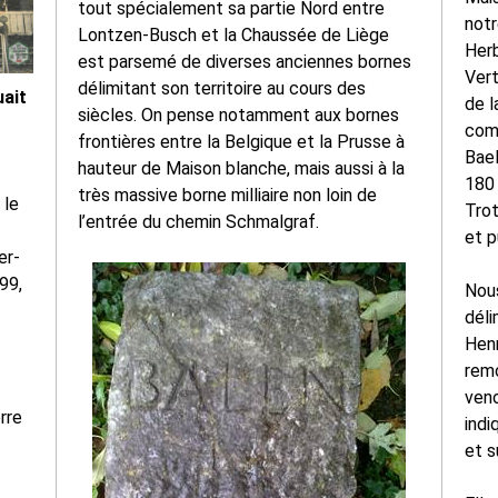
tout spécialement sa partie Nord entre
notr
Lontzen-Busch et la Chaussée de Liège
Herb
est parsemé de diverses anciennes bornes
Vert
délimitant son territoire au cours des
uait
de 
siècles. On pense notamment aux bornes
com
frontières entre la Belgique et la Prusse à
Bae
hauteur de Maison blanche, mais aussi à la
180 
très massive borne milliaire non loin de
 le
Trot
l’entrée du chemin Schmalgraf.
et p
er-
99,
Nous
déli
Henr
remo
veno
rre
indi
et s