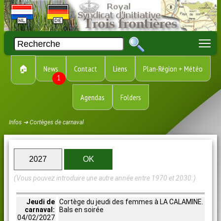
To
🏠
News
Contact
Liens
Plan-Région + Météo
1
Agendas
Folders
Infos ➔ Cortèges de carnaval
(Vous pouvez introduire une autre année entre 1970 et 2030.)
Jeudi de
Cortège du jeudi des femmes à LA CALAMINE.
carnaval:
Bals en soirée
04/02/2027