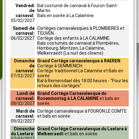
Vendredi
Bal costumé de carnaval à Fouron-Saint-
de
Martin.
carnaval:
Bals en soirée à La Calamine.
05/02/2027
Samedi de
Cortèges carnavalesques à PLOMBIERES et
carnaval:
TEUVEN.
06/02/2027
Cortège des enfants à LA CALAMINE.
Bals costumés de carnaval à Plombières,
Hombourg, Montzen, La Calamine,
Welkenraedt (La nuit des clowns).
Dimanche
Grand Cortège carnavalesque à RAEREN
de
Cortège à GEMMENICH.
carnaval:
Cortège traditionnel La Calamine et Bals en
07/02/2027
soirée
Bal à Remersdael dès 18:00 heures - "Pour les
retours des cortèges".
Lundi de
Grand Cortège Carnavalesque du
carnaval:
Rosenmontag à LA CALAMINE
et bals en
08/02/2027
soirée.
Mardi de
Cortège carnavalesque à FOURON LE COMTE
carnaval:
et bals en soirée.
09/02/2027
Dimanche
Grand Cortège Carnavalesque du Laetare à
du Laetare:
Welkenraedt
et bals en soirée
07/03/2027