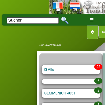
☰
🏠
N
ÜBERNACHTUNG
23
¤ Alle
6
2
GEMMENICH 4851
1