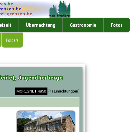
eizeit
Übernachtung
Gastronomie
Fotos
Folders
ide), Jugendherberge
MORESNET 4850
(1) Einrichtung(en)