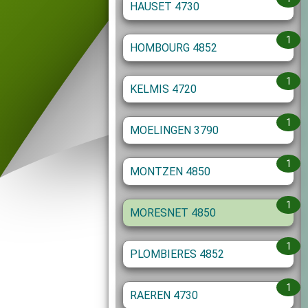
HAUSET 4730
1
HOMBOURG 4852
1
KELMIS 4720
1
MOELINGEN 3790
1
MONTZEN 4850
1
MORESNET 4850
1
PLOMBIERES 4852
1
RAEREN 4730