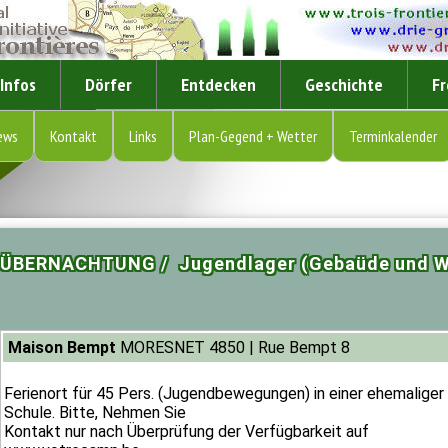
Infos
Dörfer
Entdecken
Geschichte
Fr
ews
Kontakt
Links
Plan-Gegend + Wetter
Terminkalender
ÜBERNACHTUNG / Jugendlager (Gebaüde und We
Maison Bempt
MORESNET 4850 | Rue Bempt 8
Ferienort für 45 Pers. (Jugendbewegungen) in einer ehemaliger
Schule. Bitte, Nehmen Sie
Kontakt nur nach Überprüfung der Verfügbarkeit auf