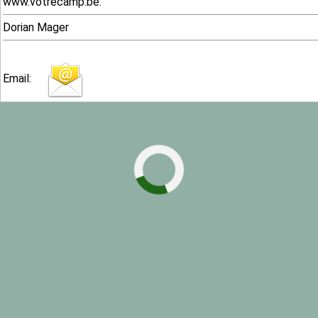
www.votrecamp.be.
Dorian Mager
Email:
16