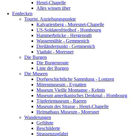
Henri-Chapelle
Alles wissen über
Entdecken
Tourist. Anziehungspunkte
Kalvarienberg - Moresnet-Chapelle
US-Soldatenfriedhof - Hombourg
Hammerbrücke - Hergenrath
Wassermühle - Gemmenich
Dreiländerpunkt - Gemmenich
Viadukt - Moresnet
Die Burgen
Die Burgenroute
Liste der Burgen
Die Museen
Dorfgeschichtliche Sammlung - Lontzen
Mörenmuseum - Eynatten
Museum Vieille Montagne - Kelmis
Museum amerikanisches Denkmal - Hombourg
Töpferiemuseum - Raeren
Museum des Strasse - Henri-Chapelle
Heimathaus Museum - Moresnet
Wanderungen
Geführte
Beschilderte
Strassenzugfahrt