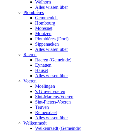
Walhorn
Alles wissen über
Plombières
Gemmenich
Hombourg
Moresnet
Montzen
Plombières (Dorf)
Sippenaeken
Alles wissen über
Raeren
Raeren (Gemeinde)
Eynatten
Hauset
Alles wissen über
Voeren
Moelingen
's Gravenvoeren
Sint-Martens-Voeren
Sint-Pieters-Voeren
Teuven
Remersdael
Alles wissen über
Welkenraedt
Welkenraedt (Gemeinde)