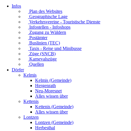
Infos
Plan des Websites
Geographische Lage
Verkehrsvereine - Touristische Dienste
Infostellen - Infoshops
Zugang zu Wäldern
Postämter
Buslinien (TEC)
Taxis - Reise und Minibusse
Züge (SNCB)
Karnevalszüge
Quellen
Dörfer
Kelmis
Kelmis (Gemeinde)
Hergenrath
Neu-Moresnet
Alles wissen über
Kettenis
Kettenis (Gemeinde)
Alles wissen über
Lontzen
Lontzen (Gemeinde)
Herbesthal