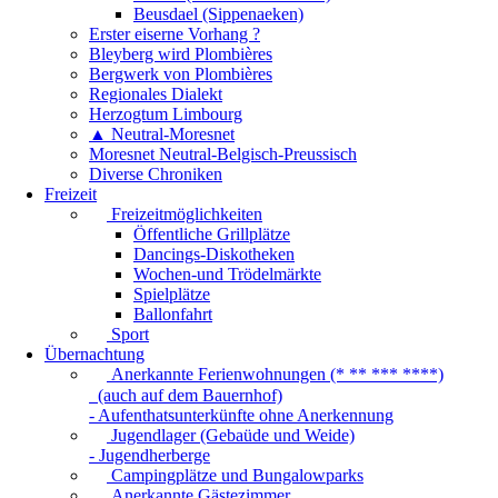
Beusdael (Sippenaeken)
Erster eiserne Vorhang ?
Bleyberg wird Plombières
Bergwerk von Plombières
Regionales Dialekt
Herzogtum Limbourg
▲ Neutral-Moresnet
Moresnet Neutral-Belgisch-Preussisch
Diverse Chroniken
Freizeit
Freizeitmöglichkeiten
Öffentliche Grillplätze
Dancings-Diskotheken
Wochen-und Trödelmärkte
Spielplätze
Ballonfahrt
Sport
Übernachtung
Anerkannte Ferienwohnungen (* ** *** ****)
(auch auf dem Bauernhof)
- Aufenthatsunterkünfte ohne Anerkennung
Jugendlager (Gebaüde und Weide)
- Jugendherberge
Campingplätze und Bungalowparks
Anerkannte Gästezimmer