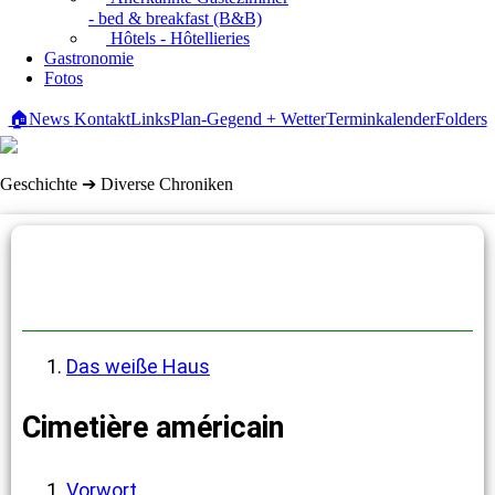
- bed & breakfast (B&B)
Hôtels - Hôtellieries
Gastronomie
Fotos
🏠
News
Kontakt
Links
Plan-Gegend + Wetter
Terminkalender
Folders
Geschichte ➔ Diverse Chroniken
Diverse Chroniken
Das weiße Haus
Cimetière américain
Vorwort