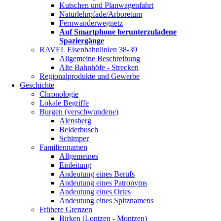
Kutschen und Planwagenfahrt
Naturlehrpfade/Arboretum
Fernwanderwegnetz
Auf Smartphone herunterzuladene
Spaziergänge
RAVEL Eisenbahnlinien 38-39
Allgemeine Beschreibung
Alte Bahnhöfe - Strecken
Regionalprodukte und Gewerbe
Geschichte
Chronologie
Lokale Begriffe
Burgen (verschwundene)
Alensberg
Belderbusch
Schimper
Familiennamen
Allgemeines
Einleitung
Andeutung eines Berufs
Andeutung eines Patronyms
Andeutung eines Ortes
Andeutung eines Spitznamens
Frühere Grenzen
Birken (Lontzen - Montzen)