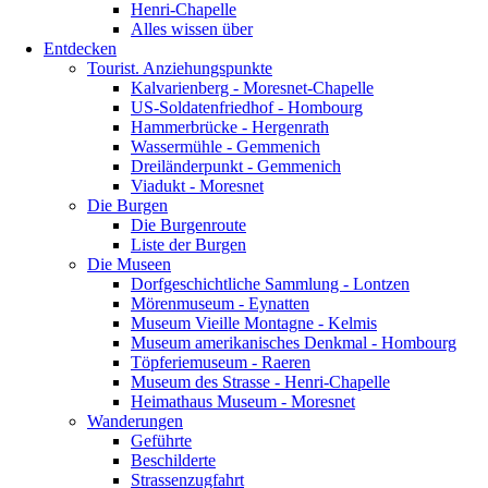
Henri-Chapelle
Alles wissen über
Entdecken
Tourist. Anziehungspunkte
Kalvarienberg - Moresnet-Chapelle
US-Soldatenfriedhof - Hombourg
Hammerbrücke - Hergenrath
Wassermühle - Gemmenich
Dreiländerpunkt - Gemmenich
Viadukt - Moresnet
Die Burgen
Die Burgenroute
Liste der Burgen
Die Museen
Dorfgeschichtliche Sammlung - Lontzen
Mörenmuseum - Eynatten
Museum Vieille Montagne - Kelmis
Museum amerikanisches Denkmal - Hombourg
Töpferiemuseum - Raeren
Museum des Strasse - Henri-Chapelle
Heimathaus Museum - Moresnet
Wanderungen
Geführte
Beschilderte
Strassenzugfahrt