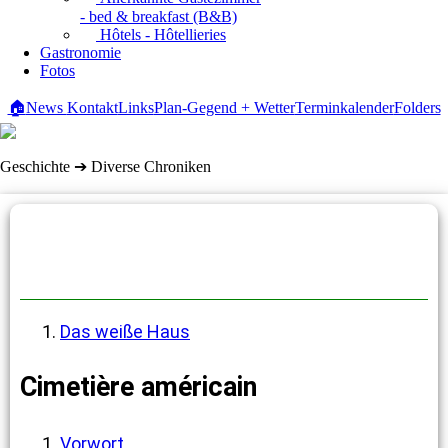
- bed & breakfast (B&B)
Hôtels - Hôtellieries
Gastronomie
Fotos
🏠
News
Kontakt
Links
Plan-Gegend + Wetter
Terminkalender
Folders
Geschichte ➔ Diverse Chroniken
Diverse Chroniken
Das weiße Haus
Cimetière américain
Vorwort