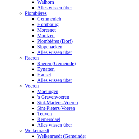
Walhorn
Alles wissen über
Plombières
Gemmenich
Hombourg
Moresnet
Montzen
Plombières (Dorf)
Sippenaeken
Alles wissen über
Raeren
Raeren (Gemeinde)
Eynatten
Hauset
Alles wissen über
Voeren
Moelingen
's Gravenvoeren
Sint-Martens-Voeren
Sint-Pieters-Voeren
Teuven
Remersdael
Alles wissen über
Welkenraedt
Welkenraedt (Gemeinde)