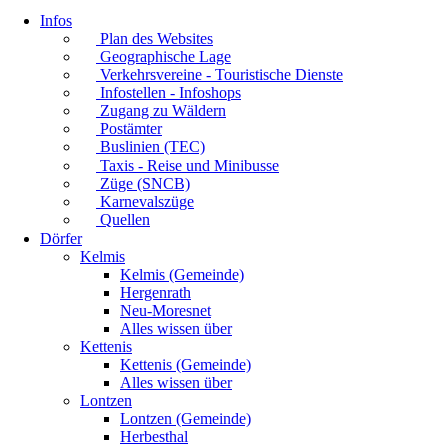
Infos
Plan des Websites
Geographische Lage
Verkehrsvereine - Touristische Dienste
Infostellen - Infoshops
Zugang zu Wäldern
Postämter
Buslinien (TEC)
Taxis - Reise und Minibusse
Züge (SNCB)
Karnevalszüge
Quellen
Dörfer
Kelmis
Kelmis (Gemeinde)
Hergenrath
Neu-Moresnet
Alles wissen über
Kettenis
Kettenis (Gemeinde)
Alles wissen über
Lontzen
Lontzen (Gemeinde)
Herbesthal