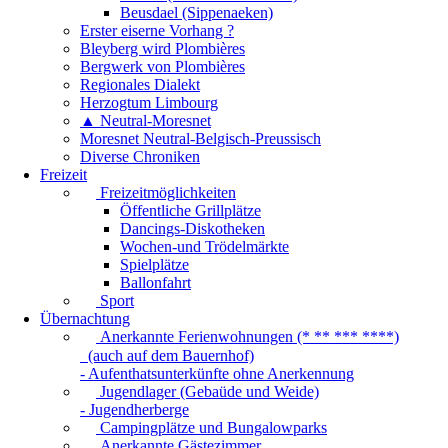
Beusdael (Sippenaeken)
Erster eiserne Vorhang ?
Bleyberg wird Plombières
Bergwerk von Plombières
Regionales Dialekt
Herzogtum Limbourg
▲ Neutral-Moresnet
Moresnet Neutral-Belgisch-Preussisch
Diverse Chroniken
Freizeit
Freizeitmöglichkeiten
Öffentliche Grillplätze
Dancings-Diskotheken
Wochen-und Trödelmärkte
Spielplätze
Ballonfahrt
Sport
Übernachtung
Anerkannte Ferienwohnungen (* ** *** ****)
(auch auf dem Bauernhof)
- Aufenthatsunterkünfte ohne Anerkennung
Jugendlager (Gebaüde und Weide)
- Jugendherberge
Campingplätze und Bungalowparks
Anerkannte Gästezimmer