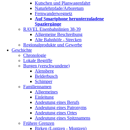
Kutschen und Planwagenfahrt
Naturlehrpfade/Arboretum
Fernwanderwegnetz
Auf Smartphone herunterzuladene
Spaziergänge
RAVEL Eisenbahnlinien 38-39
Allgemeine Beschreibung
Alte Bahnhöfe - Strecken
Regionalprodukte und Gewerbe
Geschichte
Chronologie
Lokale Begriffe
Burgen (verschwundene)
Alensberg
Belderbusch
Schimper
Familiennamen
Allgemeines
Einleitung
Andeutung eines Berufs
Andeutung eines Patronyms
Andeutung eines Ortes
Andeutung eines Spitznamens
Frühere Grenzen
Birken (Lontzen - Montzen)