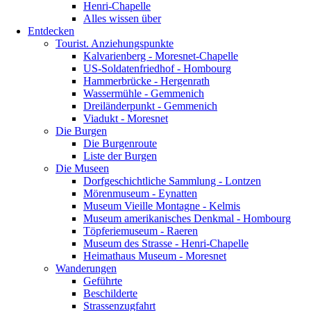
Henri-Chapelle
Alles wissen über
Entdecken
Tourist. Anziehungspunkte
Kalvarienberg - Moresnet-Chapelle
US-Soldatenfriedhof - Hombourg
Hammerbrücke - Hergenrath
Wassermühle - Gemmenich
Dreiländerpunkt - Gemmenich
Viadukt - Moresnet
Die Burgen
Die Burgenroute
Liste der Burgen
Die Museen
Dorfgeschichtliche Sammlung - Lontzen
Mörenmuseum - Eynatten
Museum Vieille Montagne - Kelmis
Museum amerikanisches Denkmal - Hombourg
Töpferiemuseum - Raeren
Museum des Strasse - Henri-Chapelle
Heimathaus Museum - Moresnet
Wanderungen
Geführte
Beschilderte
Strassenzugfahrt