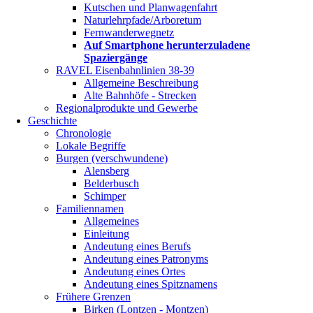
Kutschen und Planwagenfahrt
Naturlehrpfade/Arboretum
Fernwanderwegnetz
Auf Smartphone herunterzuladene
Spaziergänge
RAVEL Eisenbahnlinien 38-39
Allgemeine Beschreibung
Alte Bahnhöfe - Strecken
Regionalprodukte und Gewerbe
Geschichte
Chronologie
Lokale Begriffe
Burgen (verschwundene)
Alensberg
Belderbusch
Schimper
Familiennamen
Allgemeines
Einleitung
Andeutung eines Berufs
Andeutung eines Patronyms
Andeutung eines Ortes
Andeutung eines Spitznamens
Frühere Grenzen
Birken (Lontzen - Montzen)