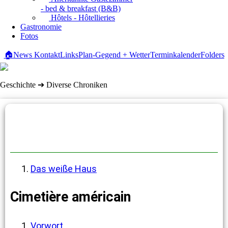
- bed & breakfast (B&B)
Hôtels - Hôtellieries
Gastronomie
Fotos
🏠
News
Kontakt
Links
Plan-Gegend + Wetter
Terminkalender
Folders
Geschichte ➔ Diverse Chroniken
Diverse Chroniken
Das weiße Haus
Cimetière américain
Vorwort