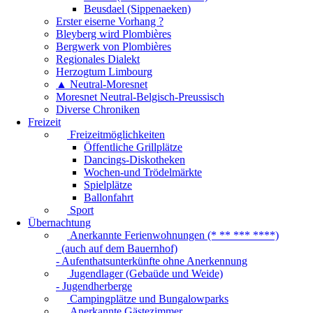
Beusdael (Sippenaeken)
Erster eiserne Vorhang ?
Bleyberg wird Plombières
Bergwerk von Plombières
Regionales Dialekt
Herzogtum Limbourg
▲ Neutral-Moresnet
Moresnet Neutral-Belgisch-Preussisch
Diverse Chroniken
Freizeit
Freizeitmöglichkeiten
Öffentliche Grillplätze
Dancings-Diskotheken
Wochen-und Trödelmärkte
Spielplätze
Ballonfahrt
Sport
Übernachtung
Anerkannte Ferienwohnungen (* ** *** ****)
(auch auf dem Bauernhof)
- Aufenthatsunterkünfte ohne Anerkennung
Jugendlager (Gebaüde und Weide)
- Jugendherberge
Campingplätze und Bungalowparks
Anerkannte Gästezimmer