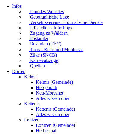
Infos
Plan des Websites
Geographische Lage
Verkehrsvereine - Touristische Dienste
Infostellen - Infoshops
Zugang zu Wäldern
Postämter
Buslinien (TEC)
Taxis - Reise und Minibusse
Züge (SNCB)
Karnevalszüge
Quellen
Dörfer
Kelmis
Kelmis (Gemeinde)
Hergenrath
Neu-Moresnet
Alles wissen über
Kettenis
Kettenis (Gemeinde)
Alles wissen über
Lontzen
Lontzen (Gemeinde)
Herbesthal