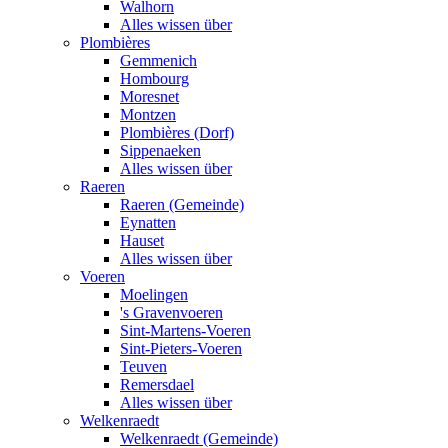
Walhorn
Alles wissen über
Plombières
Gemmenich
Hombourg
Moresnet
Montzen
Plombières (Dorf)
Sippenaeken
Alles wissen über
Raeren
Raeren (Gemeinde)
Eynatten
Hauset
Alles wissen über
Voeren
Moelingen
's Gravenvoeren
Sint-Martens-Voeren
Sint-Pieters-Voeren
Teuven
Remersdael
Alles wissen über
Welkenraedt
Welkenraedt (Gemeinde)