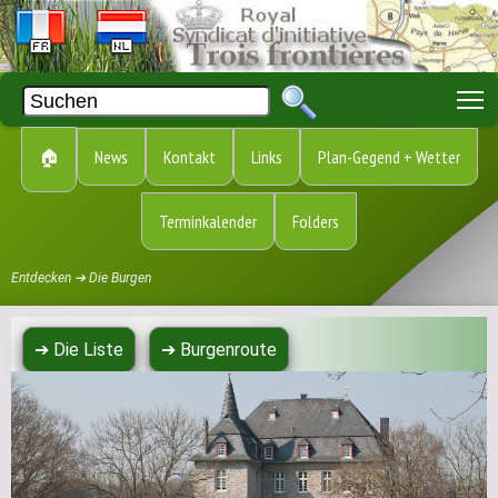
T
🏠
News
Kontakt
Links
Plan-Gegend + Wetter
Terminkalender
Folders
Entdecken ➔ Die Burgen
➔ Die Liste
➔ Burgenroute