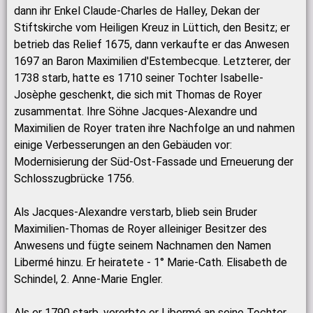
dann ihr Enkel Claude-Charles de Halley, Dekan der
Stiftskirche vom Heiligen Kreuz in Lüttich, den Besitz; er
betrieb das Relief 1675, dann verkaufte er das Anwesen
1697 an Baron Maximilien d'Estembecque. Letzterer, der
1738 starb, hatte es 1710 seiner Tochter Isabelle-
Josèphe geschenkt, die sich mit Thomas de Royer
zusammentat. Ihre Söhne Jacques-Alexandre und
Maximilien de Royer traten ihre Nachfolge an und nahmen
einige Verbesserungen an den Gebäuden vor:
Modernisierung der Süd-Ost-Fassade und Erneuerung der
Schlosszugbrücke 1756.
Als Jacques-Alexandre verstarb, blieb sein Bruder
Maximilien-Thomas de Royer alleiniger Besitzer des
Anwesens und fügte seinem Nachnamen den Namen
Libermé hinzu. Er heiratete - 1° Marie-Cath. Elisabeth de
Schindel, 2. Anne-Marie Engler.
Als er 1790 starb, vererbte er Libermé an seine Tochter