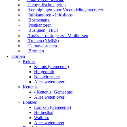
Geografische ligging
Verenigingen voor Vreemdelingenverkeer
Infokantoren - Infoshops
Bostoegang
Postkantoren
Buslijnen (TEC)
Taxi's - Touringcars - Minibussen
Treinen (NMBS)
Carnavalstoeten
Bronnen
Dorpen
Kelmis
Kelmis (Gemeente)
Hergenrath
Neu-Moresnet
Alles weten over
Kettenis
- Kettenis (Gemeente)
Alles weten over
Lontzen
Lontzen (Gemeente)
Herbesthal
Walhorn
Alles weten over