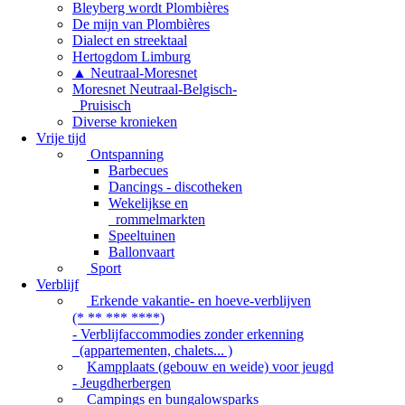
Bleyberg wordt Plombières
De mijn van Plombières
Dialect en streektaal
Hertogdom Limburg
▲ Neutraal-Moresnet
Moresnet Neutraal-Belgisch-
Pruisisch
Diverse kronieken
Vrije tijd
Ontspanning
Barbecues
Dancings - discotheken
Wekelijkse en
rommelmarkten
Speeltuinen
Ballonvaart
Sport
Verblijf
Erkende vakantie- en hoeve-verblijven
(* ** *** ****)
- Verblijfaccommodies zonder erkenning
(appartementen, chalets... )
Kampplaats (gebouw en weide) voor jeugd
- Jeugdherbergen
Campings en bungalowsparks