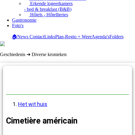
Erkende logeerkamers
- bed & breakfast (B&B)
Hôtels - Hôtellieries
Gastronomie
Foto's
🏠
News
Contact
Links
Plan-Regio + Weer
Agenda's
Folders
Geschiedenis ➔ Diverse kronieken
Diverse kronieken
Het wit huis
Cimetière américain