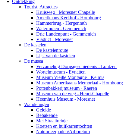
Ontdekking
Tourist. Attracties
Kruisweg - Moresnet-Chapelle
Amerikaans Kerkhof - Hombourg
Hammerbrug - Hergenrath
Watermolen - Gemmenich
Drie Landenpunt - Gemmenich
Viaduct - Moresnet
De kastelen
De kastelenroute
Lijst van de kastelen
De musea
Verzameling Dorpsgeschiedenis - Lontzen
Wortelmuseum - Eynatten
Museum Vieille Montagne - Kelmis
Museum Amerikaans Memoriaal - Hombourg
Pottenbakkerijmuseum - Raeren
Museum van de weg - Henri-Chapelle
Heemhuis Museum - Moresnet
Wandelingen
Geleide
Bebakende
Met Straattreinje
Koetsen en huifkarrentochten
Natuurleerpaden/Arboretum