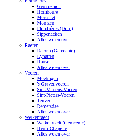
Plombières
Gemmenich
Hombourg
Moresnet
Montzen
Plombières (Dorp)
Sippenaeken
Alles weten over
Raeren
Raeren (Gemeente)
Eynatten
Hauset
Alles weten over
Voeren
Moelingen
's Gravenvoeren
Sint-Martens-Voeren
Sint-Pieters-Voeren
Teuven
Remersdael
Alles weten over
Welkenraedt
Welkenraedt (Gemeente)
Henri-Chapelle
Alles weten over