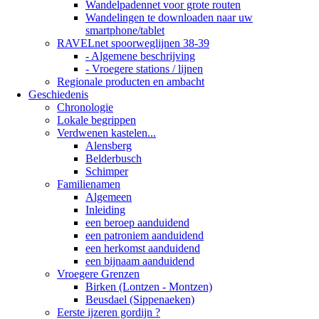
Wandelpadennet voor grote routen
Wandelingen te downloaden naar uw
smartphone/tablet
RAVELnet spoorweglijnen 38-39
- Algemene beschrijving
- Vroegere stations / lijnen
Regionale producten en ambacht
Geschiedenis
Chronologie
Lokale begrippen
Verdwenen kastelen...
Alensberg
Belderbusch
Schimper
Familienamen
Algemeen
Inleiding
een beroep aanduidend
een patroniem aanduidend
een herkomst aanduidend
een bijnaam aanduidend
Vroegere Grenzen
Birken (Lontzen - Montzen)
Beusdael (Sippenaeken)
Eerste ijzeren gordijn ?