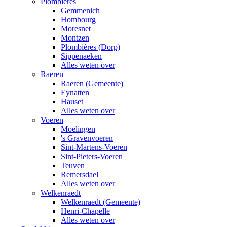
Plombières
Gemmenich
Hombourg
Moresnet
Montzen
Plombières (Dorp)
Sippenaeken
Alles weten over
Raeren
Raeren (Gemeente)
Eynatten
Hauset
Alles weten over
Voeren
Moelingen
's Gravenvoeren
Sint-Martens-Voeren
Sint-Pieters-Voeren
Teuven
Remersdael
Alles weten over
Welkenraedt
Welkenraedt (Gemeente)
Henri-Chapelle
Alles weten over