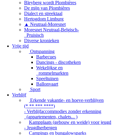
Bleyberg wordt Plombières
De mijn van Plombières
Dialect en streektaal
Hertogdom Limburg
▲ Neutraal-Moresnet
Moresnet Neutraal-Belgisch-
Pruisisch
Diverse kronieken
Vrije tijd
Ontspanning
Barbecues
Dancings - discotheken
Wekelijkse en
rommelmarkten
Speeltuinen
Ballonvaart
Sport
Verblijf
Erkende vakantie- en hoeve-verblijven
(* ** *** ****)
- Verblijfaccommodies zonder erkenning
(appartementen, chalets... )
Kampplaats (gebouw en weide) voor jeugd
- Jeugdherbergen
Campings en bungalowsparks