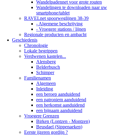
Wandelpadennet voor grote routen
Wandelingen te downloaden naar uw
smartphone/tablet
RAVELnet spoorweglijnen 38-39
- Algemene beschrijving
- Vroegere stations / lijnen
Regionale producten en ambacht
Geschiedenis
Chronologie
Lokale begrippen
Verdwenen kastelen...
Alensberg
Belderbusch
Schimper
Familienamen
Algemeen
Inleiding
een beroep aanduidend
een patroniem aanduidend
een herkomst aanduidend
een bijnaam aanduidend
Vroegere Grenzen
Birken (Lontzen - Montzen)
Beusdael (Sippenaeken)
Eerste ijzeren gordijn ?