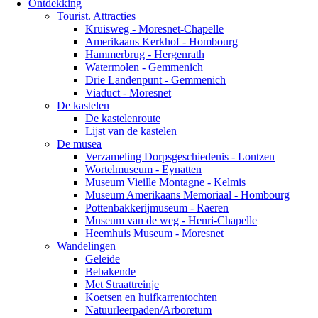
Ontdekking
Tourist. Attracties
Kruisweg - Moresnet-Chapelle
Amerikaans Kerkhof - Hombourg
Hammerbrug - Hergenrath
Watermolen - Gemmenich
Drie Landenpunt - Gemmenich
Viaduct - Moresnet
De kastelen
De kastelenroute
Lijst van de kastelen
De musea
Verzameling Dorpsgeschiedenis - Lontzen
Wortelmuseum - Eynatten
Museum Vieille Montagne - Kelmis
Museum Amerikaans Memoriaal - Hombourg
Pottenbakkerijmuseum - Raeren
Museum van de weg - Henri-Chapelle
Heemhuis Museum - Moresnet
Wandelingen
Geleide
Bebakende
Met Straattreinje
Koetsen en huifkarrentochten
Natuurleerpaden/Arboretum