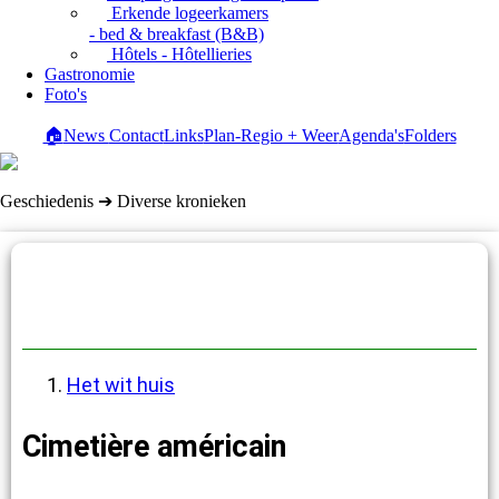
Erkende logeerkamers
- bed & breakfast (B&B)
Hôtels - Hôtellieries
Gastronomie
Foto's
🏠
News
Contact
Links
Plan-Regio + Weer
Agenda's
Folders
Geschiedenis ➔ Diverse kronieken
Diverse kronieken
Het wit huis
Cimetière américain