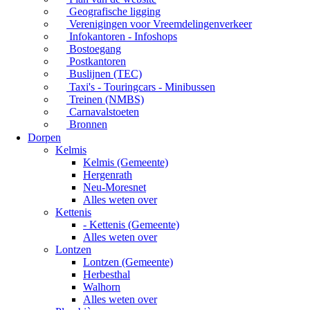
Geografische ligging
Verenigingen voor Vreemdelingenverkeer
Infokantoren - Infoshops
Bostoegang
Postkantoren
Buslijnen (TEC)
Taxi's - Touringcars - Minibussen
Treinen (NMBS)
Carnavalstoeten
Bronnen
Dorpen
Kelmis
Kelmis (Gemeente)
Hergenrath
Neu-Moresnet
Alles weten over
Kettenis
- Kettenis (Gemeente)
Alles weten over
Lontzen
Lontzen (Gemeente)
Herbesthal
Walhorn
Alles weten over