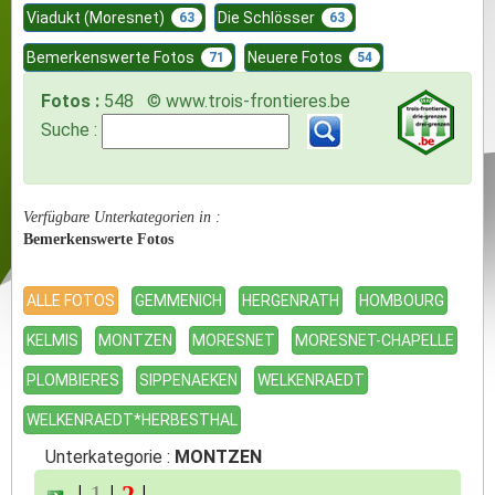
Viadukt (Moresnet)
Die Schlösser
63
63
Bemerkenswerte Fotos
Neuere Fotos
71
54
Fotos :
548 © www.trois-frontieres.be
Suche :
Verfügbare Unterkategorien in :
Bemerkenswerte Fotos
ALLE FOTOS
GEMMENICH
HERGENRATH
HOMBOURG
KELMIS
MONTZEN
MORESNET
MORESNET-CHAPELLE
PLOMBIERES
SIPPENAEKEN
WELKENRAEDT
WELKENRAEDT*HERBESTHAL
Unterkategorie :
MONTZEN