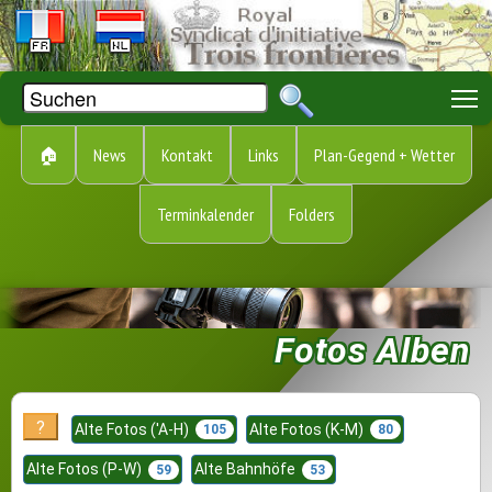
T
🏠
News
Kontakt
Links
Plan-Gegend + Wetter
Terminkalender
Folders
Fotos Alben
?
Alte Fotos ('A-H)
Alte Fotos (K-M)
105
80
Alte Fotos (P-W)
Alte Bahnhöfe
59
53