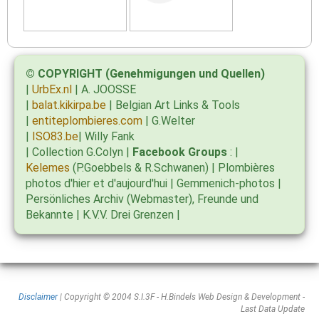
© COPYRIGHT (Genehmigungen und Quellen)
|
UrbEx.nl
| A. JOOSSE
|
balat.kikirpa.be
| Belgian Art Links & Tools
|
entiteplombieres.com
| G.Welter
|
ISO83.be
| Willy Fank
| Collection G.Colyn |
Facebook Groups
: |
Kelemes
(P.Goebbels & R.Schwanen) | Plombières
photos d'hier et d'aujourd'hui | Gemmenich-photos |
Persönliches Archiv (Webmaster), Freunde und
Bekannte | K.V.V. Drei Grenzen |
Disclaimer
| Copyright © 2004 S.I.3F - H.Bindels Web Design & Development -
Last Data Update